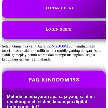
DAFTAR DISINI
LOGIN DISINI
Selain Game nya yang Juara,
KINGDOM138
menghadirkan
tutorial dasar dalam memilih market mobile gaming dengan sistem
stabil, gameplay penuh warna dan mampu melengkapi segala
kebutuhan gamers, Terimakasih.
FAQ KINGDOM138
Metode pembayaran apa saja yang saat ini
didukung oleh sistem keuangan digital
terintegrasi ini?