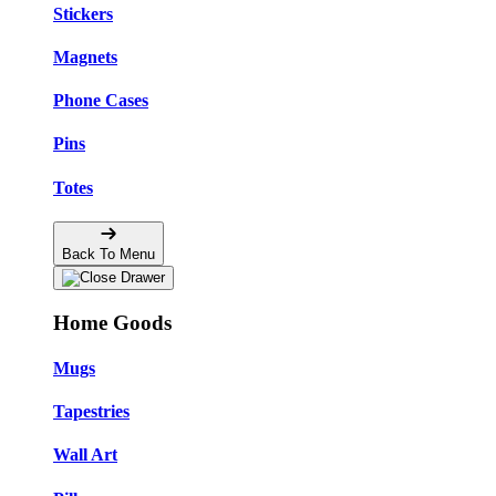
Stickers
Magnets
Phone Cases
Pins
Totes
Back To Menu
Home Goods
Mugs
Tapestries
Wall Art