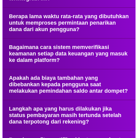
Sistem kami mendukung berbagai metode
Berapa lama waktu rata-rata yang dibutuhkan
pembayaran modern meliputi transfer bank
untuk memproses permintaan penarikan
otomatis antar institusi terkemuka, dompet digital
dana dari akun pengguna?
populer dengan pemindaian kode respon cepat,
hingga sistem pembayaran kartu kredit
Permintaan penarikan dana diproses secara instan
internasional, memastikan fleksibilitas penuh bagi
Bagaimana cara sistem memverifikasi
melalui sistem otomatisasi kami yang berjalan
setiap pengguna untuk memilih jalur yang paling
keamanan setiap data keuangan yang masuk
terus-menerus. Dalam kondisi jaringan normal,
nyaman.
ke dalam platform?
dana akan masuk ke rekening atau dompet digital
tujuan Anda dalam hitungan menit saja tanpa ada
Sistem memverifikasi data menggunakan
penundaan yang disengaja dari pihak manajemen.
Apakah ada biaya tambahan yang
teknologi pemindaian berlapis dan enkripsi ujung-
dibebankan kepada pengguna saat
ke-ujung. Setiap data yang masuk diubah menjadi
melakukan pemindahan saldo antar dompet?
kode rahasia yang mustahil ditembus pihak luar,
memastikan bahwa identitas serta aset finansial
Kami berkomitmen memberikan transparansi
Anda terlindungi sepenuhnya dari segala risiko
Langkah apa yang harus dilakukan jika
penuh sehingga sebagian besar aktivitas
manipulasi digital.
status pembayaran masih tertunda setelah
pemindahan saldo tidak dikenakan biaya
dana terpotong dari rekening?
tambahan sama sekali. Jika terdapat biaya
administrasi dari penyedia jalur pihak ketiga, hal
Jika hal itu terjadi, Anda cukup mengunggah bukti
tersebut akan diinformasikan secara jelas di layar