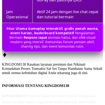
Jam
Aktif 24 jam dengan live chat cepat
Operasional
dan tutorial bermain
Fitur Utama Gameplay interaktif, grafis penuh warna,
event harian, leaderboard kompetitif
Pengalaman
Bermain
Respons cepat
animasi halus, dan efek visual
modern yang imersif. Komunitas Forum pemain aktif,
sharing tips, dan event komunitas rutin.
KINGDOM138 Rasakan layanan premium dan Nikmati
Kemudahan Proses Transaksi Sat Set Tanpa Hambatan Sama Sekali
untuk semua kebutuhan digital Anda sekarang juga di sini.
INFORMASI TENTANG KINGDOM138
KINGDOM138
Efisiensi dalam aktivitas finansial merupakan
salah satu pilar utama yang menentukan kepuasan masyarakat