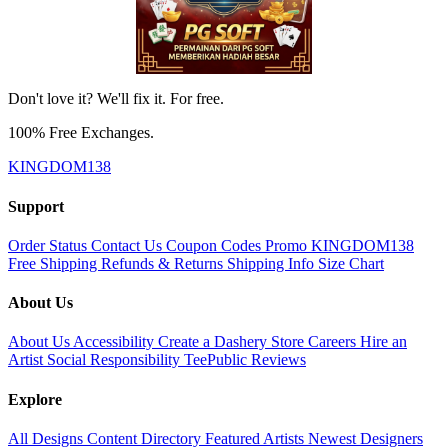
Don't love it? We'll fix it. For free.
100% Free Exchanges.
KINGDOM138
Support
Order Status
Contact Us
Coupon Codes
Promo KINGDOM138
Free Shipping
Refunds & Returns
Shipping Info
Size Chart
About Us
About Us
Accessibility
Create a Dashery Store
Careers
Hire an
Artist
Social Responsibility
TeePublic Reviews
Explore
All Designs
Content Directory
Featured Artists
Newest Designers