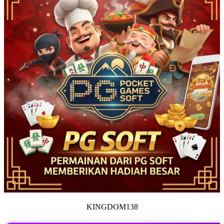
KINGDOM138