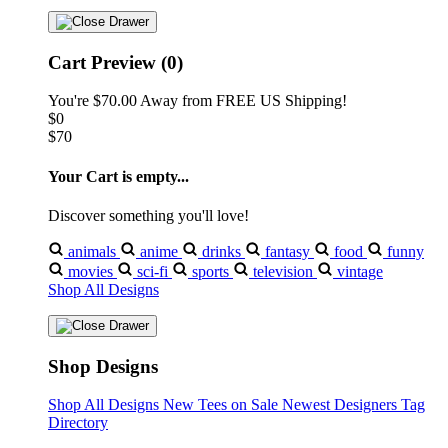
Cart Preview (0)
You're
$70.00
Away from
FREE US Shipping!
$0
$70
Your Cart is empty...
Discover something you'll love!
animals
anime
drinks
fantasy
food
funny
movies
sci-fi
sports
television
vintage
Shop All Designs
Shop Designs
Shop All Designs
New Tees on Sale
Newest Designers
Tag
Directory