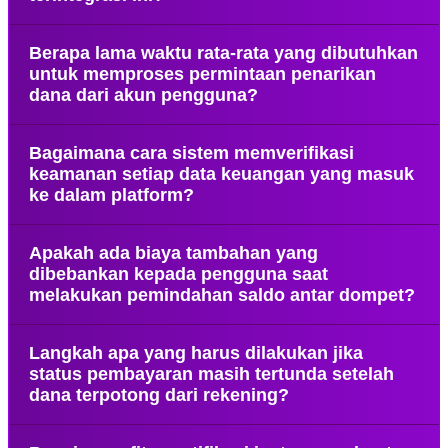
Sistem kami mendukung berbagai metode
Berapa lama waktu rata-rata yang dibutuhkan
pembayaran modern meliputi transfer bank
untuk memproses permintaan penarikan
otomatis antar institusi terkemuka, dompet digital
dana dari akun pengguna?
populer dengan pemindaian kode respon cepat,
hingga sistem pembayaran kartu kredit
Permintaan penarikan dana diproses secara instan
internasional, memastikan fleksibilitas penuh bagi
Bagaimana cara sistem memverifikasi
melalui sistem otomatisasi kami yang berjalan
setiap pengguna untuk memilih jalur yang paling
keamanan setiap data keuangan yang masuk
terus-menerus. Dalam kondisi jaringan normal,
nyaman.
ke dalam platform?
dana akan masuk ke rekening atau dompet digital
tujuan Anda dalam hitungan menit saja tanpa ada
Sistem memverifikasi data menggunakan
penundaan yang disengaja dari pihak manajemen.
Apakah ada biaya tambahan yang
teknologi pemindaian berlapis dan enkripsi ujung-
dibebankan kepada pengguna saat
ke-ujung. Setiap data yang masuk diubah menjadi
melakukan pemindahan saldo antar dompet?
kode rahasia yang mustahil ditembus pihak luar,
memastikan bahwa identitas serta aset finansial
Kami berkomitmen memberikan transparansi
Anda terlindungi sepenuhnya dari segala risiko
Langkah apa yang harus dilakukan jika
penuh sehingga sebagian besar aktivitas
manipulasi digital.
status pembayaran masih tertunda setelah
pemindahan saldo tidak dikenakan biaya
dana terpotong dari rekening?
tambahan sama sekali. Jika terdapat biaya
administrasi dari penyedia jalur pihak ketiga, hal
Jika hal itu terjadi, Anda cukup mengunggah bukti
tersebut akan diinformasikan secara jelas di layar