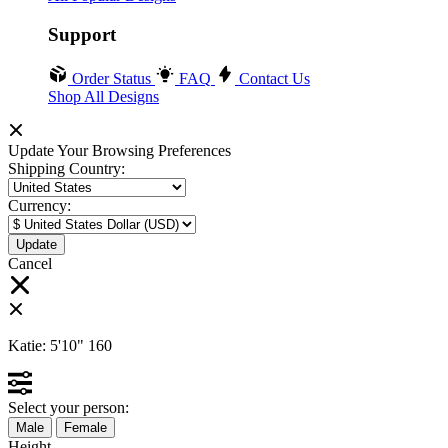
Support
Order Status
FAQ
Contact Us
Shop All Designs
Update Your Browsing Preferences
Shipping Country:
Currency:
Cancel
Katie:
5'10"
160
Select your person:
Male
Female
Height