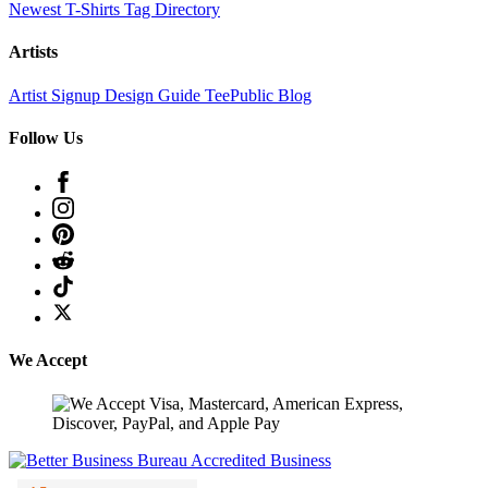
Newest T-Shirts
Tag Directory
Artists
Artist Signup
Design Guide
TeePublic Blog
Follow Us
We Accept