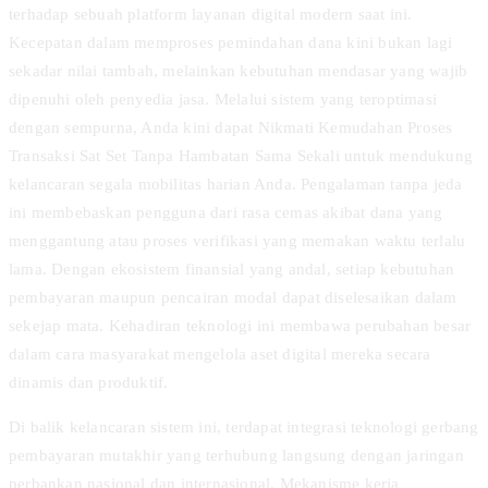
terhadap sebuah platform layanan digital modern saat ini.
Kecepatan dalam memproses pemindahan dana kini bukan lagi
sekadar nilai tambah, melainkan kebutuhan mendasar yang wajib
dipenuhi oleh penyedia jasa. Melalui sistem yang teroptimasi
dengan sempurna, Anda kini dapat Nikmati Kemudahan Proses
Transaksi Sat Set Tanpa Hambatan Sama Sekali untuk mendukung
kelancaran segala mobilitas harian Anda. Pengalaman tanpa jeda
ini membebaskan pengguna dari rasa cemas akibat dana yang
menggantung atau proses verifikasi yang memakan waktu terlalu
lama. Dengan ekosistem finansial yang andal, setiap kebutuhan
pembayaran maupun pencairan modal dapat diselesaikan dalam
sekejap mata. Kehadiran teknologi ini membawa perubahan besar
dalam cara masyarakat mengelola aset digital mereka secara
dinamis dan produktif.
Di balik kelancaran sistem ini, terdapat integrasi teknologi gerbang
pembayaran mutakhir yang terhubung langsung dengan jaringan
perbankan nasional dan internasional. Mekanisme kerja