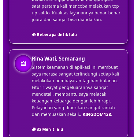
saat pertama kali mencoba melakukan top
up saldo. Kualitas layanannya benar-benar
juara dan sangat bisa diandalkan.
🎁 Beberapa detik lalu
Rina Wati, Semarang
🜲
Sistem keamanan di aplikasi ini membuat
saya merasa sangat terlindungi setiap kali
melakukan pembayaran tagihan bulanan.
Fitur riwayat pengeluarannya sangat
mendetail, membantu saya melacak
keuangan keluarga dengan lebih rapi.
Pelayanan yang diberikan sangat ramah
dan memuaskan sekali..
KINGDOM138
.
🎁 32 Menit lalu