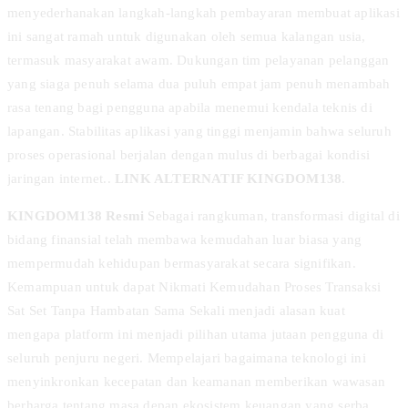
menyederhanakan langkah-langkah pembayaran membuat aplikasi
ini sangat ramah untuk digunakan oleh semua kalangan usia,
termasuk masyarakat awam. Dukungan tim pelayanan pelanggan
yang siaga penuh selama dua puluh empat jam penuh menambah
rasa tenang bagi pengguna apabila menemui kendala teknis di
lapangan. Stabilitas aplikasi yang tinggi menjamin bahwa seluruh
proses operasional berjalan dengan mulus di berbagai kondisi
jaringan internet..
LINK ALTERNATIF KINGDOM138
.
KINGDOM138 Resmi
Sebagai rangkuman, transformasi digital di
bidang finansial telah membawa kemudahan luar biasa yang
mempermudah kehidupan bermasyarakat secara signifikan.
Kemampuan untuk dapat Nikmati Kemudahan Proses Transaksi
Sat Set Tanpa Hambatan Sama Sekali menjadi alasan kuat
mengapa platform ini menjadi pilihan utama jutaan pengguna di
seluruh penjuru negeri. Mempelajari bagaimana teknologi ini
menyinkronkan kecepatan dan keamanan memberikan wawasan
berharga tentang masa depan ekosistem keuangan yang serba