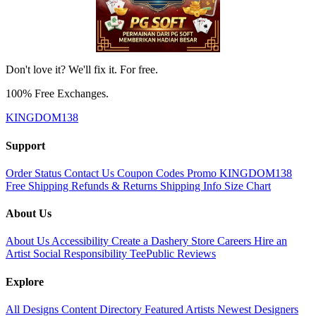
Don't love it? We'll fix it. For free.
100% Free Exchanges.
KINGDOM138
Support
Order Status
Contact Us
Coupon Codes
Promo KINGDOM138
Free Shipping
Refunds & Returns
Shipping Info
Size Chart
About Us
About Us
Accessibility
Create a Dashery Store
Careers
Hire an
Artist
Social Responsibility
TeePublic Reviews
Explore
All Designs
Content Directory
Featured Artists
Newest Designers